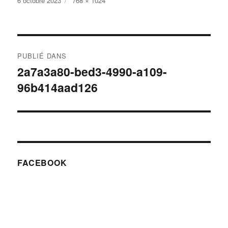
6 octobre 2023
768 × 1024
le
réelle
Navigation
PUBLIÉ DANS
de
2a7a3a80-bed3-4990-a109-
96b414aad126
l’article
FACEBOOK