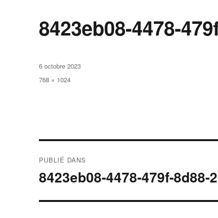
8423eb08-4478-479
Publié
6 octobre 2023
le
Taille
768 × 1024
réelle
Navigation
PUBLIÉ DANS
de
8423eb08-4478-479f-8d88-
l’article