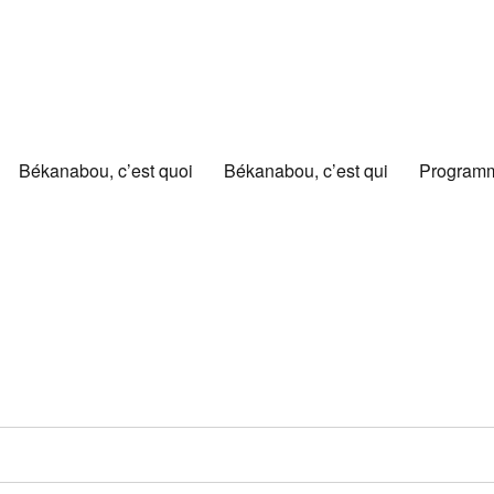
Békanabou, c’est quoi
Békanabou, c’est qui
Programm